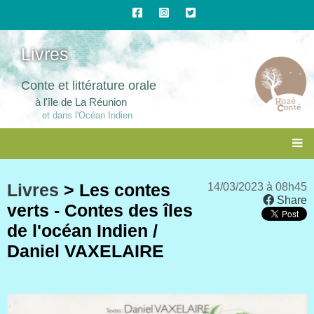
Livres
Conte et littérature orale
à l'île de La Réunion
et dans l'Océan Indien
Livres
> Les contes
14/03/2023 à 08h45
Share
verts - Contes des îles
de l'océan Indien /
Daniel VAXELAIRE