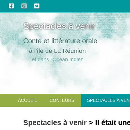
Spectacles à venir
Conte et littérature orale
à l'île de La Réunion
et dans l'Océan Indien
ACCUEIL
CONTEURS
SPECTACLES À VEN
Spectacles à venir
> Il était u