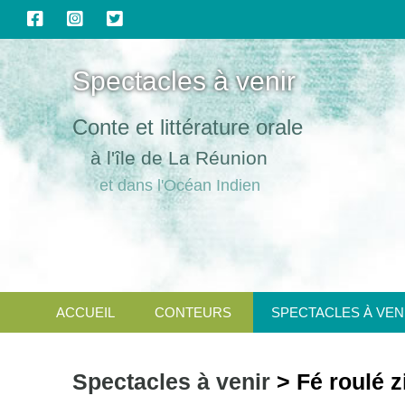
Spectacles à venir
Conte et littérature orale
à l'île de La Réunion
et dans l'Océan Indien
ACCUEIL
CONTEURS
SPECTACLES À VEN
Spectacles à venir
> Fé roulé z