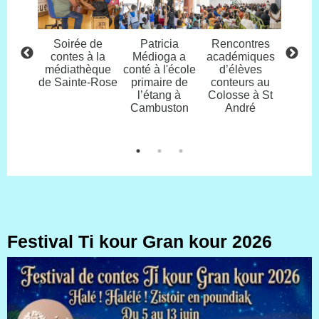
nimo :
Soirée de
Patricia
Rencontres
Specta
ne
contes à la
Médioga a
académiques
média
ration
médiathèque
conté à l'école
d’élèves
de C
ion-
de Sainte-Rose
primaire de
conteurs au
Borne l
ce en
l’étang à
Colosse à St
2
aternité
Cambuston
André
Festival Ti kour Gran kour 2026