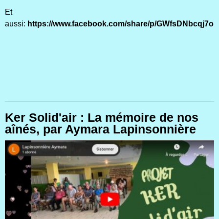
Et
aussi
:
https://www.facebook.com/share/p/GWfsDNbcqj7o
Ker Solid'air : La mémoire de nos
aînés, par Aymara Lapinsonnière